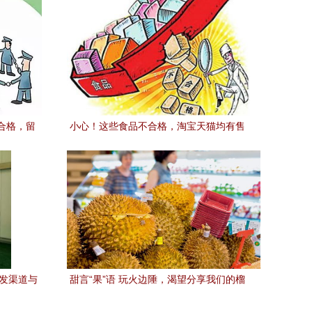
合格，留
小心！这些食品不合格，淘宝天猫均有售
批发渠道与
甜言“果”语 玩火边陲，渴望分享我们的榴
莲自由