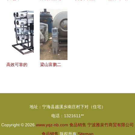
为引擎 推
售公司可以
厂供应商深
玩火边陲，
动现代农业
自己包装
度盘点 批
渴望分享我
高质量发展
吗？——符
发渠道与销
们的榴莲自
——食品销
合法规下搞
售策略全解
由
售转型实践
定制许可助
析
与思考
力小型商家
突围
高效可靠的
梁山富鹏二
食品液体包
手食品化工
装解决方案
设备购销部
——运河包
—— 以品
装机械厂助
质与诚信守
地址：宁海县越溪乡南庄村下对（住宅）
力行业升级
护食品销售
电话：1321611**
本源
Copyright © 2026
www.yqz-nb.com
食品销售
宁波雅泉竹商贸有限公司
食品销售
版权所有
Sitemap