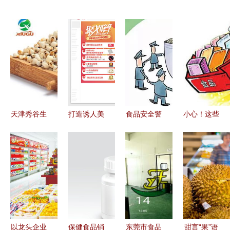
天津秀谷生
打造诱人美
食品安全警
小心！这些
物 专业厂
食营销 精
钟 6批次食
食品不合
直销干燥薏
选食品素材
品抽检不合
格，淘宝天
米粉，打造
全攻略
格，留心你
猫均有售
健康食品新
常买的几
选择
款！
以龙头企业
保健食品销
东莞市食品
甜言“果”语