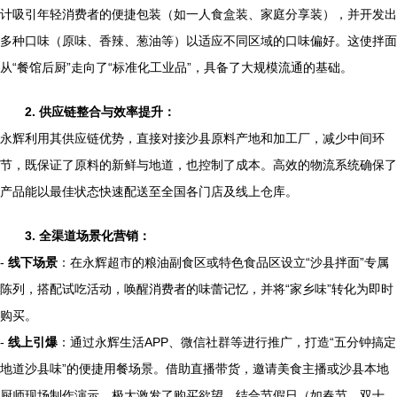
计吸引年轻消费者的便捷包装（如一人食盒装、家庭分享装），并开发出
多种口味（原味、香辣、葱油等）以适应不同区域的口味偏好。这使拌面
从“餐馆后厨”走向了“标准化工业品”，具备了大规模流通的基础。
2. 供应链整合与效率提升：
永辉利用其供应链优势，直接对接沙县原料产地和加工厂，减少中间环
节，既保证了原料的新鲜与地道，也控制了成本。高效的物流系统确保了
产品能以最佳状态快速配送至全国各门店及线上仓库。
3. 全渠道场景化营销：
-
线下场景
：在永辉超市的粮油副食区或特色食品区设立“沙县拌面”专属
陈列，搭配试吃活动，唤醒消费者的味蕾记忆，并将“家乡味”转化为即时
购买。
-
线上引爆
：通过永辉生活APP、微信社群等进行推广，打造“五分钟搞定
地道沙县味”的便捷用餐场景。借助直播带货，邀请美食主播或沙县本地
厨师现场制作演示，极大激发了购买欲望。结合节假日（如春节、双十