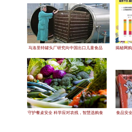
马洛里特罐头厂研究向中国出口儿童食品
揭秘网购
的市场机遇与挑战
守护餐桌安全 科学应对农残，智慧选购食
食品安全
品