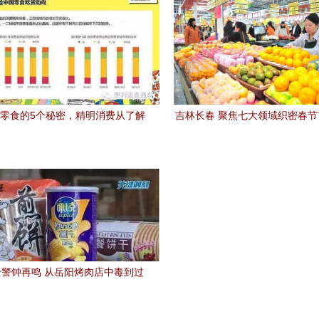
零食的5个秘密，精明消费从了解
吉林长春 聚焦七大领域织密春
开始
网 筑牢食品销售安全防
警钟再鸣 从岳阳烤肉店中毒到过
期食品回流超市